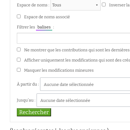
d'écoute
Espace de noms :
Inverser la
service
social
Espace de noms associé
safesa
Filtrer les
balises
:
tutorat
Ne montrer que les contributions qui sont les dernières 
Afficher uniquement les modifications qui sont des cré
Masquer les modifications mineures
À partir du :
Aucune date sélectionnée
Jusqu’au :
Aucune date sélectionnée