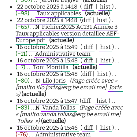
22 octobre 2025 à 14:18
(
diff
|
hist
)
. .
(+98)
‎
. .
Taux applicables
‎
(actuelle)
22 octobre 2025 à 14:18
(diff |
hist
)
. .
(+65)
‎
. .
Fichier:2025 AC131 Annexe 3
N
Taux applicables version detaillee AEF-
Europe.pdf
‎
(actuelle)
16 octobre 2025 à 15:49
(
diff
|
hist
)
. .
(+11)
‎
. .
Administrative team
‎
16 octobre 2025 à 15:48
(
diff
|
hist
)
. .
(+7)
‎
. .
Toni Montilla
‎
(actuelle)
16 octobre 2025 à 15:48
(diff |
hist
)
. .
(+80)
‎
. .
Lilo Joris
‎
(Page créée avec «
N
[mailto:lilo.joris@erg.be email me]
Joris
»)
(actuelle)
16 octobre 2025 à 15:47
(diff |
hist
)
. .
(+83)
‎
. .
Vanda Tollas
‎
(Page créée avec
N
« [mailto:vanda.tollas@erg.be email me]
Tollas
»)
(actuelle)
16 octobre 2025 à 15:46
(
diff
|
hist
)
. .
(-76)
‎
. .
Administrative team
‎