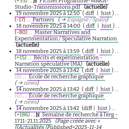
(+35)
‎
. .
Fichier:Programme-WAKA-
N
Studio-Transmissions.pdf
‎
(actuelle)
19 novembre 2025 à 12:50
(
diff
|
hist
)
. .
(-17)
‎
. .
Partners
‎
(
→
Espagne / Spain
)
18 novembre 2025 à 14:00
(
diff
|
hist
)
. .
(-80)
‎
. .
Master Narratives and
Experimentation / Speculative Narration
‎
(actuelle)
18 novembre 2025 à 13:59
(
diff
|
hist
)
. .
(+15)
‎
. .
Récits et expérimentation -
Narration spéculative (MA)
‎
(actuelle)
14 novembre 2025 à 13:42
(
diff
|
hist
)
. .
(0)
‎
. .
École de recherche graphique
‎
(
→
news
)
14 novembre 2025 à 13:42
(
diff
|
hist
)
. .
(0)
‎
. .
École de recherche graphique
‎
(
→
news
)
14 novembre 2025 à 13:42
(diff |
hist
)
. .
(+186)
‎
. .
Semaine de recherche à l'erg -
N
17.11-21.11.2025
‎
(Page créée avec «
{{Actualités |Published=2025-11-14