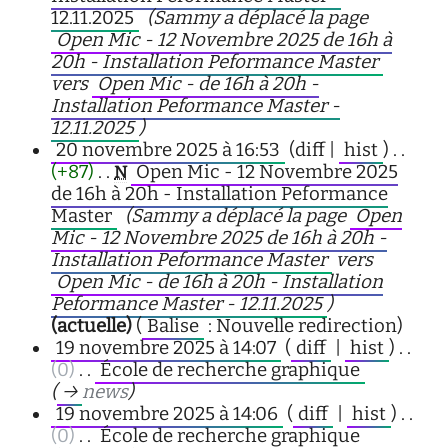
12.11.2025
‎
(Sammy a déplacé la page
Open Mic - 12 Novembre 2025 de 16h à
20h - Installation Peformance Master
vers
Open Mic - de 16h à 20h -
Installation Peformance Master -
12.11.2025
)
20 novembre 2025 à 16:53
(diff |
hist
)
. .
(+87)
‎
. .
Open Mic - 12 Novembre 2025
N
de 16h à 20h - Installation Peformance
Master
‎
(Sammy a déplacé la page
Open
Mic - 12 Novembre 2025 de 16h à 20h -
Installation Peformance Master
vers
Open Mic - de 16h à 20h - Installation
Peformance Master - 12.11.2025
)
(actuelle)
(
Balise
:
Nouvelle redirection
)
19 novembre 2025 à 14:07
(
diff
|
hist
)
. .
(0)
‎
. .
École de recherche graphique
‎
(
→
news
)
19 novembre 2025 à 14:06
(
diff
|
hist
)
. .
(0)
‎
. .
École de recherche graphique
‎