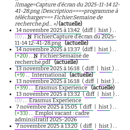
|Image=Capture d’écran du 2025-11-14 12-
41-28.png |Description====programme à
télécharger=== Fichier:Semaine de
recherche.pd... »)
(actuelle)
14 novembre 2025 à 13:42
(diff |
hist
)
. .
(0)
‎
. .
Fichier:Capture d’écran du 2025-
N
11-14 12-41-28.png
‎
(actuelle)
14 novembre 2025 à 13:37
(diff |
hist
)
. .
(+20)
‎
. .
Fichier:Semaine de
N
recherche.pdf
‎
(actuelle)
13 novembre 2025 à 16:18
(
diff
|
hist
)
. .
(+9)
‎
. .
International
‎
(actuelle)
13 novembre 2025 à 16:18
(
diff
|
hist
)
. .
(+39)
‎
. .
Erasmus Experience
‎
(actuelle)
13 novembre 2025 à 13:32
(
diff
|
hist
)
. .
(0)
‎
. .
Erasmus Experience
‎
7 novembre 2025 à 15:05
(
diff
|
hist
)
. .
(+33)
‎
. .
Emploi vacant : cadre
administratif 2025-2026
‎
7 novembre 2025 à 13:20
(
diff
|
hist
)
. .