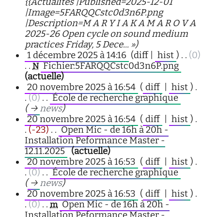
{{Actualités |Published=2025-12-01
|Image=5FARQQCstc0d3n6P.png
|Description=M A R Y I A K A M A R O V A
2025-26 Open cycle on sound medium
practices Friday, 5 Dece... »)
1 décembre 2025 à 14:16
(diff |
hist
)
. .
(0)
. .
Fichier:5FARQQCstc0d3n6P.png
‎
N
(actuelle)
20 novembre 2025 à 16:54
(
diff
|
hist
)
.
.
(0)
‎
. .
École de recherche graphique
‎
(
→
news
)
20 novembre 2025 à 16:54
(
diff
|
hist
)
.
.
(-23)
‎
. .
Open Mic - de 16h à 20h -
Installation Peformance Master -
12.11.2025
‎
(actuelle)
20 novembre 2025 à 16:53
(
diff
|
hist
)
.
.
(0)
‎
. .
École de recherche graphique
‎
(
→
news
)
20 novembre 2025 à 16:53
(
diff
|
hist
)
.
.
(0)
‎
. .
Open Mic - de 16h à 20h -
m
Installation Peformance Master -