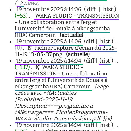
(
→
news
)
19 novembre 2025 à 14:06
(
diff
|
hist
)
. .
(+53)
‎
. .
WAKA STUDIO - TRANSMISSION
- Une collaboration entre l'erg et
l’Université de Douala à Nkongsamba
(IBA) Cameroun
‎
(actuelle)
19 novembre 2025 à 14:06
(diff |
hist
)
. .
(0)
‎
. .
Fichier:Capture d’écran du 2025-
N
11-19 13-05-37.png
‎
(actuelle)
19 novembre 2025 à 14:04
(diff |
hist
)
. .
(+137)
‎
. .
WAKA STUDIO -
N
TRANSMISSION - Une collaboration
entre l'erg et l’Université de Douala à
Nkongsamba (IBA) Cameroun
‎
(Page
créée avec « {{Actualités
|Published=2025-11-19
|Description====programme à
télécharger===
Fichier:Programme-
WAKA-Studio-Transmissions.pdf
}} »)
19 novembre 2025 à 14:04
(diff |
hist
)
. .