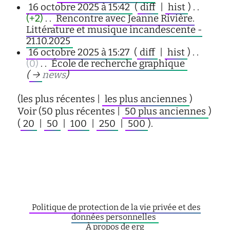
16 octobre 2025 à 15:42
(
diff
|
hist
)
. .
(+2)
‎
. .
Rencontre avec Jeanne Rivière.
Littérature et musique incandescente -
21.10.2025
‎
16 octobre 2025 à 15:27
(
diff
|
hist
)
. .
(0)
‎
. .
École de recherche graphique
‎
(
→
news
)
(les plus récentes |
les plus anciennes
)
Voir (50 plus récentes |
50 plus anciennes
)
(
20
|
50
|
100
|
250
|
500
).
Politique de protection de la vie privée et des
données personnelles
À propos de erg