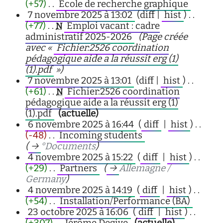
(+57)
‎
. .
École de recherche graphique
‎
7 novembre 2025 à 13:02
(diff |
hist
)
. .
(+77)
‎
. .
Emploi vacant : cadre
N
administratif 2025-2026
‎
(Page créée
avec «
Fichier:2526 coordination
pédagogique aide a la réussit erg (1)
(1).pdf
»)
7 novembre 2025 à 13:01
(diff |
hist
)
. .
(+61)
‎
. .
Fichier:2526 coordination
N
pédagogique aide a la réussit erg (1)
(1).pdf
‎
(actuelle)
6 novembre 2025 à 16:44
(
diff
|
hist
)
. .
(-48)
‎
. .
Incoming students
‎
(
→
°Documents
)
4 novembre 2025 à 15:22
(
diff
|
hist
)
. .
(+29)
‎
. .
Partners
‎
(
→
Allemagne /
Germany
)
4 novembre 2025 à 14:19
(
diff
|
hist
)
. .
(+54)
‎
. .
Installation/Performance (BA)
‎
23 octobre 2025 à 16:06
(
diff
|
hist
)
. .
(+307)
‎
. .
Jérôme Degive
‎
(actuelle)