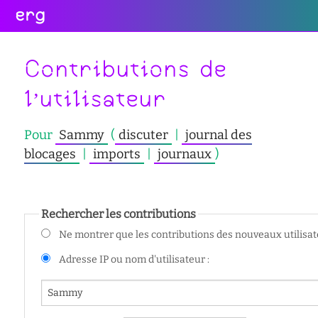
erg
Infos
Soutien
Web
Retour
Retour
Retour
Contributions de
Rechercher
l’utilisateur
Infos
Soutien
Web
pratiques
conseil
portail
Pour
Sammy
(
discuter
|
journal des
collectives
des
des
étudiant·e·s
étudiant·e·s
blocages
|
imports
|
journaux
)
informations
administratives
aide
services
à
numériques
équipes
la
Rechercher les contributions
réseaux
réussite
international
Ne montrer que les contributions des nouveaux utilisa
sites
enseignement
actualités
satellites
inclusif
Adresse IP ou nom d'utilisateur :
contact
accessibilité
cellule