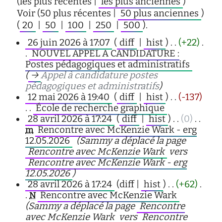
(les plus récentes |
les plus anciennes
)
Voir (50 plus récentes |
50 plus anciennes
)
(
20
|
50
|
100
|
250
|
500
).
26 juin 2026 à 17:07
(
diff
|
hist
)
. .
(+22)
‎
.
.
NOUVEL APPEL A CANDIDATURE :
Postes pédagogiques et administratifs
‎
(
→
Appel à candidature postes
pédagogiques et administratifs
)
12 mai 2026 à 19:40
(
diff
|
hist
)
. .
(-137)
. .
École de recherche graphique
‎
28 avril 2026 à 17:24
(
diff
|
hist
)
. .
(0)
‎
. .
Rencontre avec McKenzie Wark - erg
m
12.05.2026
‎
(Sammy a déplacé la page
Rencontre avec McKenzie Wark
vers
Rencontre avec McKenzie Wark - erg
12.05.2026
)
28 avril 2026 à 17:24
(diff |
hist
)
. .
(+62)
‎
.
.
Rencontre avec McKenzie Wark
‎
N
(Sammy a déplacé la page
Rencontre
avec McKenzie Wark
vers
Rencontre