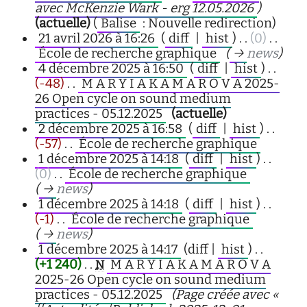
avec McKenzie Wark - erg 12.05.2026
)
(actuelle)
(
Balise
:
Nouvelle redirection
)
21 avril 2026 à 16:26
(
diff
|
hist
)
. .
(0)
‎
. .
École de recherche graphique
‎
(
→
news
)
4 décembre 2025 à 16:50
(
diff
|
hist
)
. .
(-48)
‎
. .
M A R Y I A K A M A R O V A 2025-
26 Open cycle on sound medium
practices - 05.12.2025
‎
(actuelle)
2 décembre 2025 à 16:58
(
diff
|
hist
)
. .
(-57)
‎
. .
École de recherche graphique
‎
1 décembre 2025 à 14:18
(
diff
|
hist
)
. .
(0)
‎
. .
École de recherche graphique
‎
(
→
news
)
1 décembre 2025 à 14:18
(
diff
|
hist
)
. .
(-1)
‎
. .
École de recherche graphique
‎
(
→
news
)
1 décembre 2025 à 14:17
(diff |
hist
)
. .
(+1 240)
‎
. .
M A R Y I A K A M A R O V A
N
2025-26 Open cycle on sound medium
practices - 05.12.2025
‎
(Page créée avec «