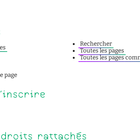
s
Rechercher
es
Toutes les pages
Toutes les pages co
de page
s'inscrire
 droits rattachés