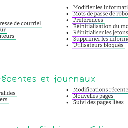
Modifier les informati
Mots de passe de robo
Préférences
esse de courriel
Réinitialisation du m
eur
Réinitialiser les jeton
ateurs
Supprimer les informa
Utilisateurs bloqués
s
récentes et journaux
Modifications récent
valides
Nouvelles pages
ers
Suivi des pages liées