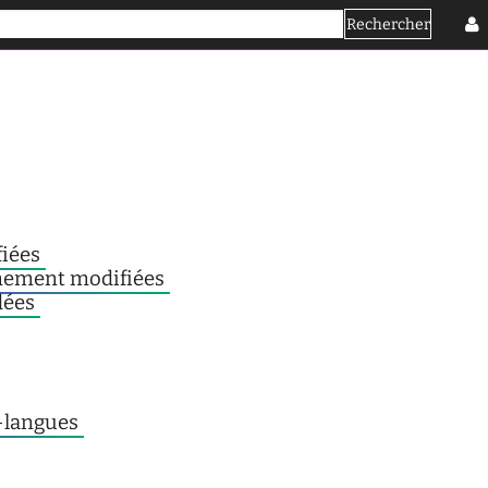
Rechercher
Se connecter
fiées
nnement modifiées
dées
r-langues