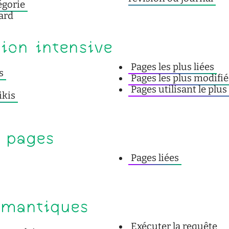
égorie
ard
tion intensive
Pages les plus liées
s
Pages les plus modifi
Pages utilisant le plus
ikis
s pages
Pages liées
émantiques
Exécuter la requête