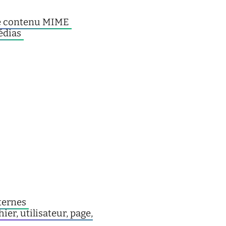
de contenu MIME
édias
ternes
hier, utilisateur, page,