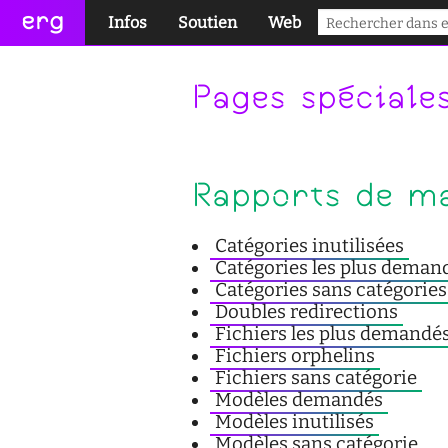
erg
Infos
Soutien
Web
pratiques collectives
conseil des étudiant·e·s
portail des étudiant·e·s
Pages spéciale
informations administratives
aide à la réussite
services numériques
équipes
enseignement inclusif
réseaux
Rapports de m
international
accessibilité
sites satellites
Catégories inutilisées
actualités
cellule d'écoute
Catégories les plus deman
Catégories sans catégories
contact
service social
Doubles redirections
Fichiers les plus demandé
safesa
Fichiers orphelins
Fichiers sans catégorie
tutorat
Modèles demandés
Modèles inutilisés
Modèles sans catégorie