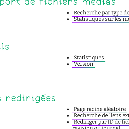
port de fichiers médias
Recherche par type 
Statistiques sur les m
ls
Statistiques
Version
s redirigées
Page racine aléatoire
Recherche de liens ex
Rediriger par ID de fic
révision ou journal