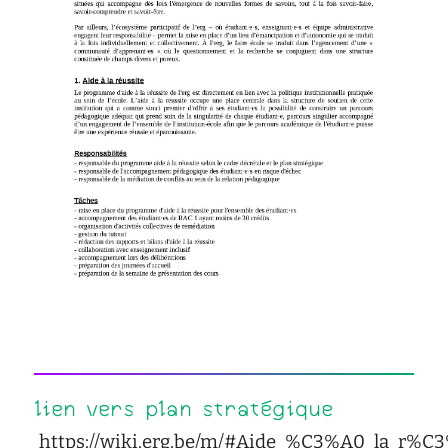
d'écoute
service
social
safesa
tutorat
lien vers plan stratégique
https://wiki.erg.be/m/#Aide_%C3%A0_la_r%C