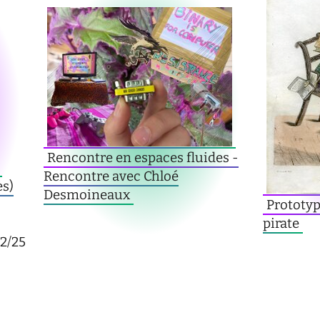
Rencontre en espaces fluides -
Rencontre avec Chloé
es)
Desmoineaux
Prototyp
pirate
2/25