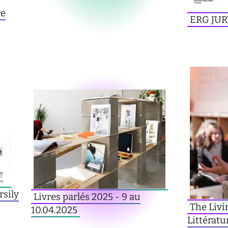
re
ERG JURY
t
sily
Livres parlés 2025 - 9 au
The Livi
10.04.2025
Littératu