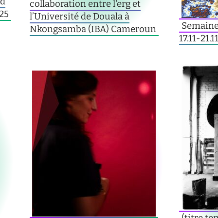
nd
collaboration entre l'erg et
025
l’Université de Douala à
Semaine 
Nkongsamba (IBA) Cameroun
17.11-21.1