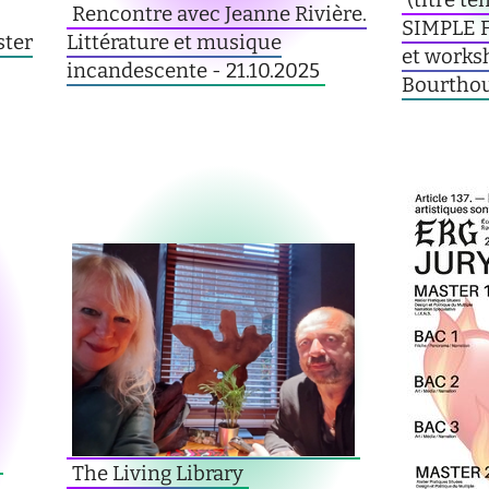
(titre t
Rencontre avec Jeanne Rivière.
SIMPLE 
ster
Littérature et musique
et works
incandescente - 21.10.2025
Bourthou
The Living Library