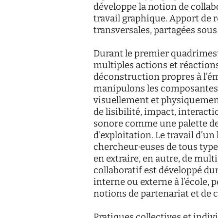
développe la notion de collabo
travail graphique. Apport de 
transversales, partagées sous
Durant le premier quadrimest
multiples actions et réactio
déconstruction propres à l’é
manipulons les composantes 
visuellement et physiquement 
de lisibilité, impact, interac
sonore comme une palette de 
d'exploitation. Le travail d’un
chercheur·euses de tous type
en extraire, en autre, de mult
collaboratif est développé d
interne ou externe à l’école, 
notions de partenariat et de
Pratiques collectives et indi