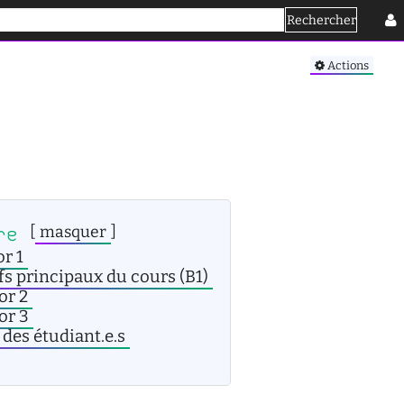
Rechercher
Se connecter
Actions
re
[
masquer
]
r 1
fs principaux du cours (B1)
or 2
or 3
 des étudiant.e.s