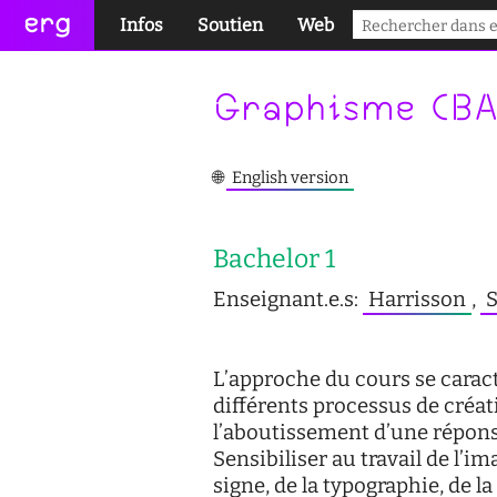
erg
Infos
Soutien
Web
pratiques collectives
conseil des étudiant·e·s
portail des étudiant·e·s
Graphisme (BA
informations administratives
aide à la réussite
services numériques
équipes
enseignement inclusif
réseaux
🌐
English version
international
accessibilité
sites satellites
Bachelor 1
actualités
cellule d'écoute
Enseignant.e.s:
Harrisson
,
S
contact
service social
L’approche du cours se caract
safesa
différents processus de créat
l’aboutissement d’une répon
tutorat
Sensibiliser au travail de l’im
signe, de la typographie, de l