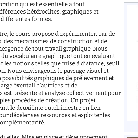
ration qui est essentielle à tout
références hétéroclites, graphiques et
 différentes formes.
re, le cours propose d’expérimenter, par de
ns, des mécanismes de construction et de
mergence de tout travail graphique. Nous
du vocabulaire graphique tout en évaluant
les notions telles que mise à distance, seuil
tion. Nous envisageons le paysage visuel et
possibilités graphiques de prélèvement et
 large éventail d’autrices et de
s est présenté et analysé collectivement pour
iples procédés de création. Un projet
urant le deuxième quadrimestre en lien
pour déceler ses ressources et exploiter les
 complémentarité.
viduelles. Mise en place et développement