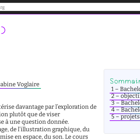
)
Sommai
abine Voglaire
1
Bachelo
2
objecti
3
Bachel
érise davantage par l’exploration de
4
Bachel
ion plutôt que de viser
5
projets
se à une question donnée.
age, de l’illustration graphique, du
a mise en espace, du son. Le cours