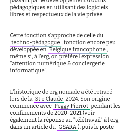
passant par le développement d'outils
d'écoute
pédagogiques en utilisant des logiciels
service
libres et respectueux de la vie privée.
social
safesa
Cette fonction s'approche de celle du
tutorat
techno-pédagogue
, fonction encore peu
développée en
Belgique francophone
,
même si, à l'erg, on préfère l'expression
"attention numérique & conciergerie
informatique".
L'historique de erg nomade a été retracé
lors de la
St·e Claude
2024. Son origine
commence avec
Peggy Pierrot
pendant les
confinements de 2020-2021 (voir
également la réponse au "télétravail" à l'erg
dans un article du
GSARA
), puis le poste