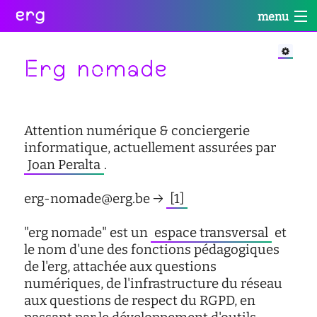
erg
menu
Infos
Soutien
Web
Retour
Retour
Retour
Erg nomade
Rechercher
Infos
Soutien
Web
Retour
pratiques
conseil
portail
Attention numérique & conciergerie
collectives
des
des
informatique, actuellement assurées par
étudiant·e·s
étudiant·e·s
informations
Joan Peralta
.
Se
administratives
aide
services
connecter
à
numériques
erg-nomade@erg.be →
[1]
équipes
la
réseaux
réussite
international
"erg nomade" est un
espace transversal
et
sites
enseignement
le nom d'une des fonctions pédagogiques
actualités
satellites
inclusif
de l'erg, attachée aux questions
contact
accessibilité
numériques, de l'infrastructure du réseau
aux questions de respect du RGPD, en
cellule