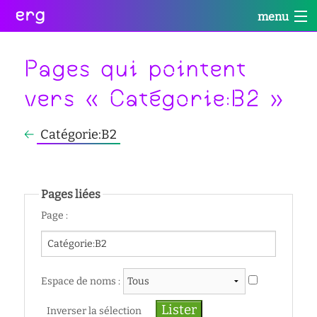
erg
menu
Infos
Soutien
Web
Retour
Retour
Retour
Pages qui pointent
Rechercher
vers « Catégorie:B2 »
Infos
Soutien
Web
Retour
pratiques
conseil
portail
←
Catégorie:B2
collectives
des
des
étudiant·e·s
étudiant·e·s
informations
Se
administratives
aide
services
connecter
à
numériques
Pages liées
équipes
la
réseaux
réussite
Page :
international
sites
enseignement
actualités
satellites
inclusif
contact
accessibilité
Espace de noms :
cellule
Inverser la sélection