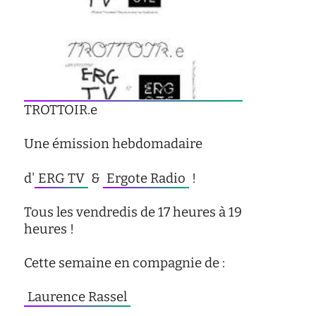
d'écoute
service
social
safesa
tutorat
TROTTOIR.e
Une émission hebdomadaire
d'
ERG TV
&
Ergote Radio
!
Tous les vendredis de 17 heures à 19
heures !
Cette semaine en compagnie de :
Laurence Rassel