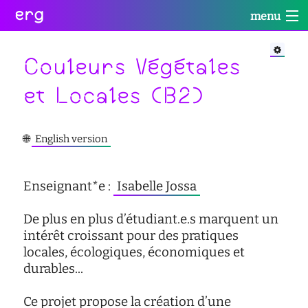
erg
menu
Infos
Soutien
Web
Retour
Retour
Retour
Couleurs Végétales
Rechercher
et Locales (B2)
Infos
Soutien
Web
Retour
pratiques
conseil
portail
collectives
des
des
🌐
English version
étudiant·e·s
étudiant·e·s
informations
Se
administratives
aide
services
connecter
à
numériques
Enseignant*e :
Isabelle Jossa
équipes
la
réseaux
réussite
De plus en plus d’étudiant.e.s marquent un
international
sites
enseignement
intérêt croissant pour des pratiques
actualités
satellites
inclusif
locales, écologiques, économiques et
durables...
contact
accessibilité
cellule
Ce projet propose la création d’une