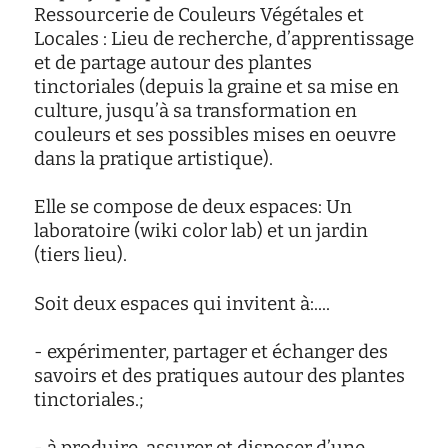
d'écoute
Ressourcerie de Couleurs Végétales et
Locales : Lieu de recherche, d’apprentissage
service
social
et de partage autour des plantes
tinctoriales (depuis la graine et sa mise en
safesa
culture, jusqu’à sa transformation en
tutorat
couleurs et ses possibles mises en oeuvre
dans la pratique artistique).
Elle se compose de deux espaces: Un
laboratoire (wiki color lab) et un jardin
(tiers lieu).
Soit deux espaces qui invitent à:....
- expérimenter, partager et échanger des
savoirs et des pratiques autour des plantes
tinctoriales.;