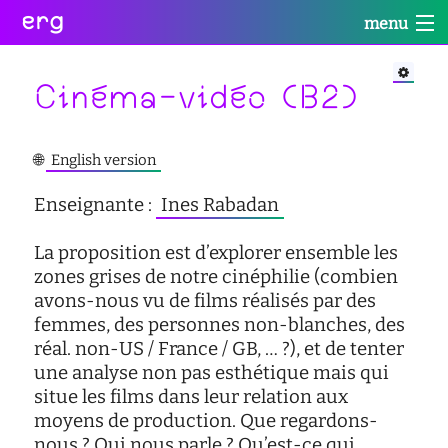
erg
menu
Infos
Soutien
Web
Retour
Retour
Retour
Cinéma-vidéo (B2)
Rechercher
Infos
Soutien
Web
Retour
🌐
English version
pratiques
conseil
portail
collectives
des
des
Enseignante :
Ines Rabadan
étudiant·e·s
étudiant·e·s
informations
Se
administratives
aide
services
La proposition est d’explorer ensemble les
connecter
à
numériques
zones grises de notre cinéphilie (combien
équipes
la
avons-nous vu de films réalisés par des
réseaux
réussite
international
femmes, des personnes non-blanches, des
sites
enseignement
réal. non-US / France / GB, … ?), et de tenter
actualités
satellites
inclusif
une analyse non pas esthétique mais qui
contact
situe les films dans leur relation aux
accessibilité
moyens de production. Que regardons-
cellule
nous ? Qui nous parle ? Qu’est-ce qui