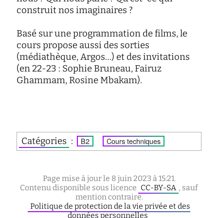
d'écoute
construit nos imaginaires ?
service
social
Basé sur une programmation de films, le
cours propose aussi des sorties
safesa
(médiathèque, Argos…) et des invitations
tutorat
(en 22-23 : Sophie Bruneau, Fairuz
Ghammam, Rosine Mbakam).
Catégories
:
B2
Cours techniques
Page mise à jour le 8 juin 2023 à 15:21.
Contenu disponible sous licence
CC-BY-SA
, sauf
mention contraire.
Politique de protection de la vie privée et des
données personnelles