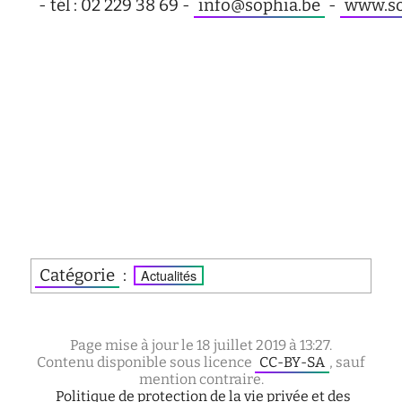
- tél : 02 229 38 69 -
info@sophia.be
-
www.so
Catégorie
:
Actualités
Page mise à jour le 18 juillet 2019 à 13:27.
Contenu disponible sous licence
CC-BY-SA
, sauf
mention contraire.
Politique de protection de la vie privée et des