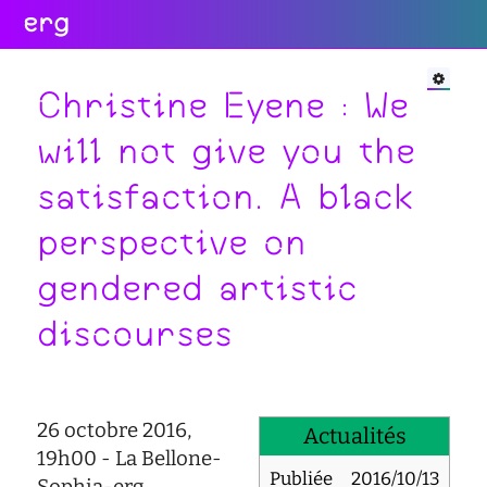
erg
Infos
Soutien
Web
Retour
Retour
Retour
Christine Eyene : We
Rechercher
will not give you the
Infos
Soutien
Web
satisfaction. A black
pratiques
conseil
portail
collectives
des
des
perspective on
étudiant·e·s
étudiant·e·s
informations
administratives
aide
services
gendered artistic
à
numériques
équipes
la
discourses
réseaux
réussite
international
sites
enseignement
actualités
satellites
inclusif
contact
26 octobre 2016,
accessibilité
Actualités
19h00 - La Bellone-
cellule
Publiée
2016/10/13
Sophia-erg