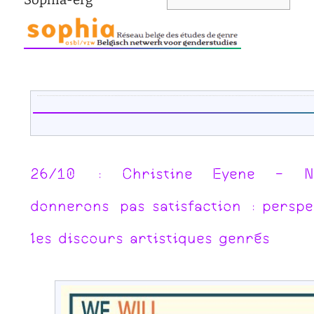
d'écoute
service
social
safesa
tutorat
26/10 : Christine Eyene - 
donnerons
pas satisfaction : perspe
les discours artistiques genrés