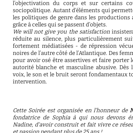
l’objectivation du corps et sur certains co
sociopolitique. Autant d'éléments qui permett
les politiques de genre dans les productions 
grâce à celles qui se passent d’objets.
We will not give you the satisfaction
insister
réduite au silence, plus particulièrement sui
fortement médiatisées - de répression véc
noires de l’autre côté de l’Atlantique. Des fem
pour avoir osé être assertives et faire porter 
autorité blanche et masculine abusive. Dès lo
voix, le son et le bruit seront fondamentaux t
intervention.
Cette Soirée est organisée en l'honneur de
N
fondatrice de Sophia à qui nous devons é
Nadine, d'avoir construit et fait vivre ce rés
et passion pendant plus de 25 ans !