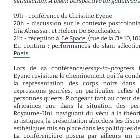
satisfaction. A black perspective on gendered a
19h - conférence de Christine Eyene
20h - discussion sur le contexte postcoloni
Gia Abrassart et Heleen De Beuckealere
21h - réception à
Le Space
(rue de la Clé 10, 1
En continu : performances de slam sélecti
Poets
Lors de sa conférence/
essay-in-progress
il
Eyene revisitera le cheminement qui l’a condu
la représentation des corps noirs dans l
expressions genrées, en particulier celles
personnes queers. Plongeant tant au cœur de
africaines que dans la situation des pe
Royaume-Uni, naviguant du vécu à la théori
artistiques, la présentation abordera les discou
esthétiques mis en place dans les politiques d
La conférencière posera par ailleurs un r