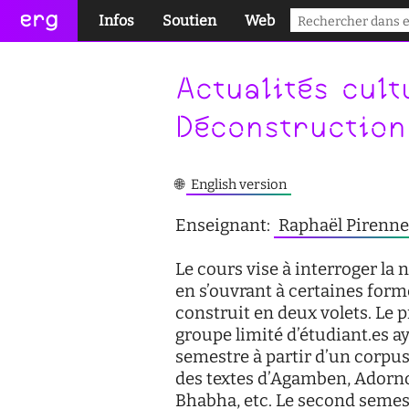
erg
Infos
Soutien
Web
pratiques collectives
conseil des étudiant·e·s
portail des étudiant·e·s
Actualités cult
informations administratives
aide à la réussite
services numériques
Déconstruction
équipes
enseignement inclusif
réseaux
🌐
English version
international
accessibilité
sites satellites
Enseignant:
Raphaël Pirenne
actualités
cellule d'écoute
Le cours vise à interroger la 
contact
service social
en s’ouvrant à certaines form
construit en deux volets. Le p
safesa
groupe limité d’étudiant.es ay
semestre à partir d’un corpus
tutorat
des textes d’Agamben, Adorno
Bhabha, etc. Le second semestr