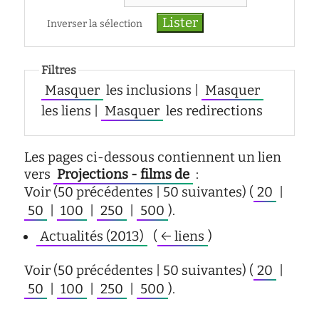
d'écoute
Inverser la sélection
service
social
safesa
Filtres
Masquer
les inclusions |
Masquer
tutorat
les liens |
Masquer
les redirections
Les pages ci-dessous contiennent un lien
vers
Projections - films de
:
Voir (50 précédentes | 50 suivantes) (
20
|
50
|
100
|
250
|
500
).
Actualités (2013)
‎
(
← liens
)
Voir (50 précédentes | 50 suivantes) (
20
|
50
|
100
|
250
|
500
).