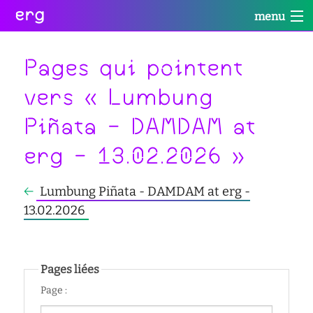
erg
menu
Infos
Soutien
Web
Retour
Retour
Retour
Pages qui pointent
Rechercher
vers « Lumbung
Infos
Soutien
Web
Retour
Piñata - DAMDAM at
pratiques
conseil
portail
collectives
des
des
erg - 13.02.2026 »
étudiant·e·s
étudiant·e·s
informations
Se
administratives
aide
services
connecter
à
numériques
←
Lumbung Piñata - DAMDAM at erg -
équipes
la
13.02.2026
réseaux
réussite
international
sites
enseignement
actualités
satellites
inclusif
Pages liées
contact
accessibilité
Page :
cellule