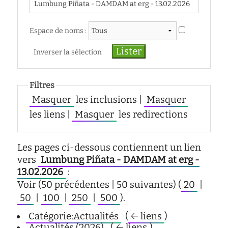
d'écoute
service
social
Espace de noms :
safesa
Inverser la sélection
tutorat
Filtres
Masquer
les inclusions |
Masquer
les liens |
Masquer
les redirections
Les pages ci-dessous contiennent un lien
vers
Lumbung Piñata - DAMDAM at erg -
13.02.2026
:
Voir (50 précédentes | 50 suivantes) (
20
|
50
|
100
|
250
|
500
).
Catégorie:Actualités
‎
(
← liens
)
Actualités (2026)
‎
(
← liens
)