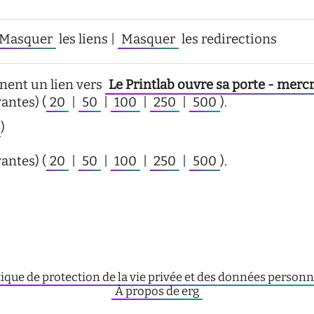
Masquer
les liens |
Masquer
les redirections
nent un lien vers
Le Printlab ouvre sa porte - merc
antes) (
20
|
50
|
100
|
250
|
500
).
)
antes) (
20
|
50
|
100
|
250
|
500
).
tique de protection de la vie privée et des données personn
À propos de erg