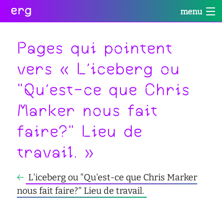
erg
menu
Infos
Soutien
Web
Retour
Retour
Retour
Pages qui pointent
Rechercher
vers « L'iceberg ou
Infos
Soutien
Web
Retour
"Qu'est-ce que Chris
pratiques
conseil
portail
collectives
des
des
Marker nous fait
étudiant·e·s
étudiant·e·s
informations
Se
administratives
aide
services
faire?" Lieu de
connecter
à
numériques
équipes
la
travail. »
réseaux
réussite
international
sites
enseignement
actualités
←
L'iceberg ou "Qu'est-ce que Chris Marker
satellites
inclusif
nous fait faire?" Lieu de travail.
contact
accessibilité
cellule