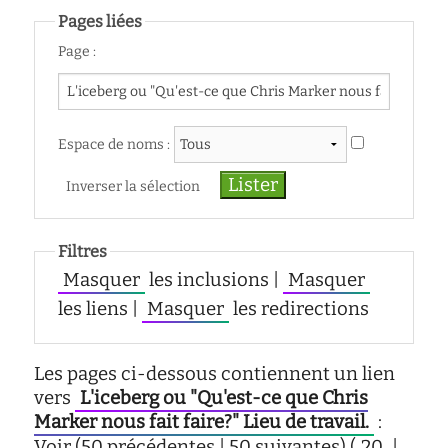
d'écoute
Pages liées
service
Page :
social
safesa
tutorat
Espace de noms :
Inverser la sélection
Filtres
Masquer
les inclusions |
Masquer
les liens |
Masquer
les redirections
Les pages ci-dessous contiennent un lien
vers
L'iceberg ou "Qu'est-ce que Chris
Marker nous fait faire?" Lieu de travail.
:
Voir (50 précédentes | 50 suivantes) (
20
|