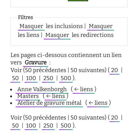
d'écoute
service
Filtres
social
Masquer
les inclusions |
Masquer
safesa
les liens |
Masquer
les redirections
tutorat
Les pages ci-dessous contiennent un lien
vers
Gravure
:
Voir (50 précédentes | 50 suivantes) (
20
|
50
|
100
|
250
|
500
).
Anne Valkenborgh
‎
(
← liens
)
Masters
‎
(
← liens
)
Atelier de gravure métal
‎
(
← liens
)
Voir (50 précédentes | 50 suivantes) (
20
|
50
|
100
|
250
|
500
).