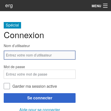
erg
MENU
Infos
Spécial
Soutien
Connexion
Web
Nom d’utilisateur
Rechercher
Mot de passe
Garder ma session active
Se connecter
Aide pour se connecter