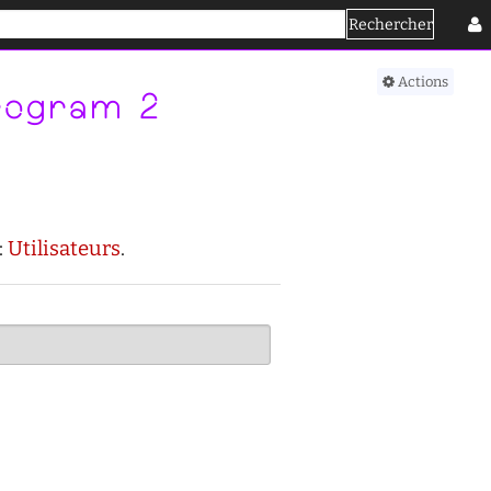
Rechercher
Se connecter
Actions
Program 2
:
Utilisateurs
.