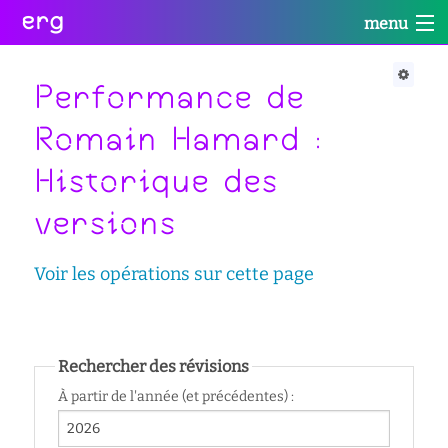
erg
menu
Infos
Soutien
Web
Retour
Retour
Retour
Performance de
Rechercher
Romain Hamard :
Infos
Soutien
Web
Retour
Historique des
pratiques
conseil
portail
collectives
des
des
versions
étudiant·e·s
étudiant·e·s
informations
Se
administratives
aide
services
connecter
à
numériques
Voir les opérations sur cette page
équipes
la
réseaux
réussite
international
sites
enseignement
actualités
satellites
inclusif
Rechercher des révisions
contact
accessibilité
À partir de l'année (et précédentes) :
cellule