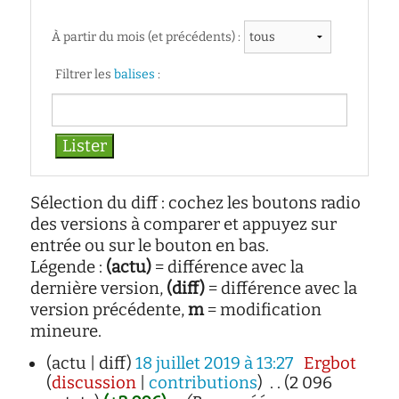
d'écoute
service
À partir du mois (et précédents) :
social
Filtrer les
balises
:
safesa
tutorat
Sélection du diff : cochez les boutons radio
des versions à comparer et appuyez sur
entrée ou sur le bouton en bas.
Légende :
(actu)
= différence avec la
dernière version,
(diff)
= différence avec la
version précédente,
m
= modification
mineure.
(actu | diff)
18 juillet 2019 à 13:27
‎
Ergbot
(
discussion
|
contributions
)
‎
. .
(2 096