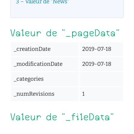
d'écoute
3
Valeur de "News"
service
social
safesa
Valeur de "_pageData"
tutorat
_creationDate
2019-07-18
_modificationDate
2019-07-18
_categories
_numRevisions
1
Valeur de "_fileData"