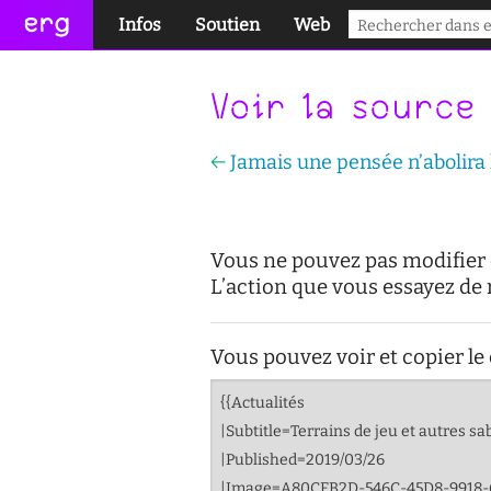
erg
Infos
Soutien
Web
pratiques collectives
conseil des étudiant·e·s
portail des étudiant·e·s
Voir la source
informations administratives
aide à la réussite
services numériques
←
Jamais une pensée n’abolira
équipes
enseignement inclusif
réseaux
international
accessibilité
sites satellites
Vous ne pouvez pas modifier c
actualités
cellule d'écoute
L’action que vous essayez de 
contact
service social
Vous pouvez voir et copier le
safesa
tutorat