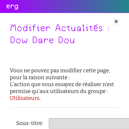
erg
Infos
Soutien
Web
Retour
Retour
Retour
Modifier Actualités :
Rechercher
Dow Dare Dou
Infos
Soutien
Web
pratiques
conseil
portail
collectives
des
des
étudiant·e·s
étudiant·e·s
informations
Vous ne pouvez pas modifier cette page,
administratives
aide
services
à
numériques
pour la raison suivante :
équipes
la
L’action que vous essayez de réaliser n’est
réseaux
réussite
permise qu’aux utilisateurs du groupe :
international
sites
Utilisateurs
.
enseignement
actualités
satellites
inclusif
contact
accessibilité
Sous-titre:
cellule