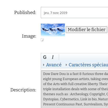
d'écoute
service
Published:
jeu. 7 nov. 2019
social
safesa
tutorat
Image:
Avancé
Caractères spécia
Description: