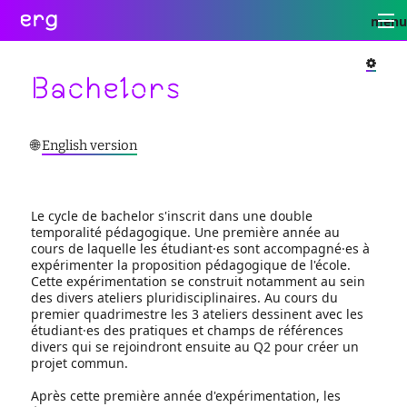
erg
menu
Infos
Soutien
Web
Retour
Retour
Retour
Bachelors
Rechercher
Infos
Soutien
Web
pratiques
conseil
portail
Retou
collectives
des
des
🌐
English version
étudiant·e·s
étudiant·e·s
informations
administratives
aide
services
Se
à
numériques
équipes
connecte
la
réseaux
international
Le cycle de bachelor s'inscrit dans une double
réussite
sites
actualités
temporalité pédagogique. Une première année au
enseignement
satellites
contact
cours de laquelle les étudiant·es sont accompagné·es à
inclusif
expérimenter la proposition pédagogique de l'école.
accessibilité
Cette expérimentation se construit notamment au sein
cellule
des divers ateliers pluridisciplinaires. Au cours du
d'écoute
premier quadrimestre les 3 ateliers dessinent avec les
service
étudiant·es des pratiques et champs de références
social
divers qui se rejoindront ensuite au Q2 pour créer un
projet commun.
safesa
tutorat
Après cette première année d'expérimentation, les