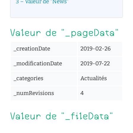
d'écoute
3
Valeur de "News"
service
social
safesa
Valeur de "_pageData"
tutorat
_creationDate
2019-02-26
_modificationDate
2019-07-22
_categories
Actualités
_numRevisions
4
Valeur de "_fileData"