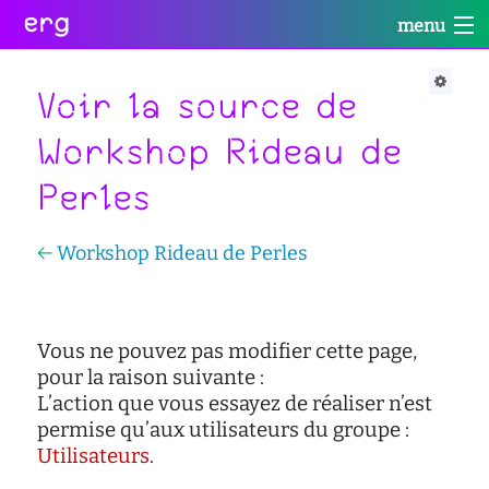
erg
menu
Infos
Soutien
Web
Retour
Retour
Retour
Voir la source de
Rechercher
Workshop Rideau de
Infos
Soutien
Web
Retour
Perles
pratiques
conseil
portail
collectives
des
des
étudiant·e·s
étudiant·e·s
informations
←
Workshop Rideau de Perles
Se
administratives
aide
services
connecter
à
numériques
équipes
la
réseaux
réussite
international
Vous ne pouvez pas modifier cette page,
sites
enseignement
pour la raison suivante :
actualités
satellites
inclusif
L’action que vous essayez de réaliser n’est
contact
permise qu’aux utilisateurs du groupe :
accessibilité
Utilisateurs
.
cellule