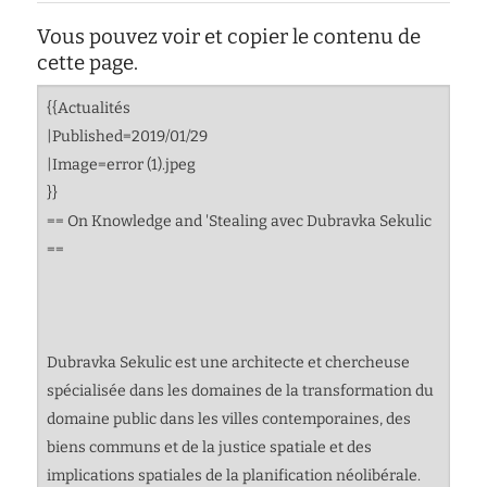
d'écoute
Vous pouvez voir et copier le contenu de
service
cette page.
social
safesa
tutorat