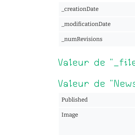
_creationDate
_modificationDate
_numRevisions
Valeur de "_fil
Valeur de "New
Published
Image