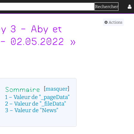
Rechercher
Se connecter
Actions
y 3 - Aby et
 - 02.05.2022 »
Sommaire
[
masquer
]
1
Valeur de "_pageData"
2
Valeur de "_fileData"
3
Valeur de "News"