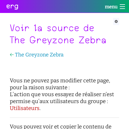
erg
menu
Infos
Soutien
Web
Retour
Retour
Retour
Voir la source de
Rechercher
The Greyzone Zebra
Infos
Soutien
Web
Retour
pratiques
conseil
portail
←
The Greyzone Zebra
collectives
des
des
étudiant·e·s
étudiant·e·s
informations
Se
administratives
aide
services
connecter
à
numériques
Vous ne pouvez pas modifier cette page,
équipes
la
pour la raison suivante :
réseaux
réussite
international
L’action que vous essayez de réaliser n’est
sites
enseignement
permise qu’aux utilisateurs du groupe :
actualités
satellites
inclusif
Utilisateurs
.
contact
accessibilité
cellule
Vous pouvez voir et copier le contenu de