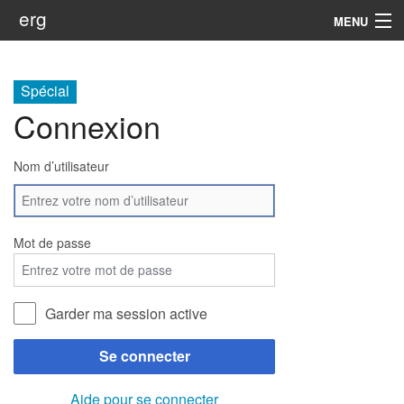
erg
MENU
Infos
Spécial
Soutien
Connexion
Web
Nom d’utilisateur
Rechercher
Mot de passe
Garder ma session active
Se connecter
Aide pour se connecter