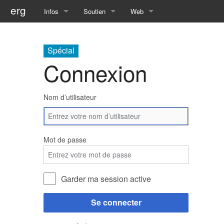
erg
Infos
Soutien
Web
pratiques collectives
conseil des étudiant·e·s
portail des étudiant·e·s
Spécial
informations administratives
aide à la réussite
services numériques
Connexion
équipes
enseignement inclusif
réseaux
Nom d’utilisateur
international
accessibilité
sites satellites
actualités
cellule d'écoute
Mot de passe
contact
service social
safesa
Garder ma session active
tutorat
Se connecter