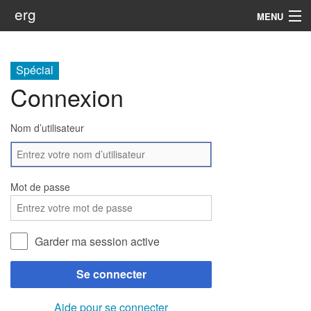
erg
MENU
Infos
Spécial
Soutien
Connexion
Web
Nom d’utilisateur
Rechercher
Mot de passe
Garder ma session active
Se connecter
Aide pour se connecter