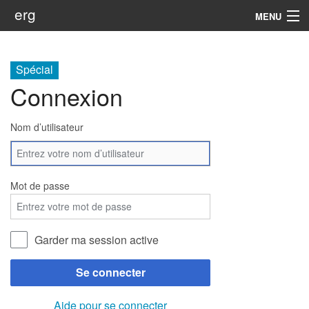
erg
MENU
Infos
Spécial
Soutien
Connexion
Web
Nom d’utilisateur
Rechercher
Mot de passe
Garder ma session active
Se connecter
Aide pour se connecter