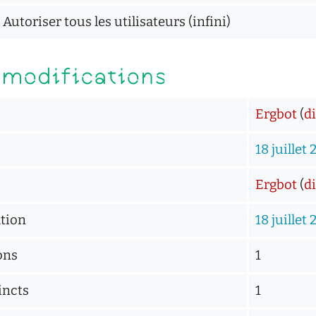
Autoriser tous les utilisateurs (infini)
 modifications
Ergbot
(
d
18 juillet 
Ergbot
(
d
ation
18 juillet 
ons
1
incts
1