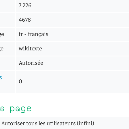
7 226
4678
ge
fr - français
ge
wikitexte
Autorisée
s
0
la page
Autoriser tous les utilisateurs (infini)