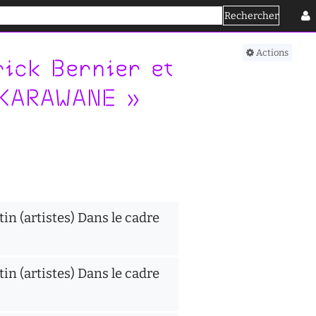
Rechercher
Se connecter
Actions
ick Bernier et
e KARAWANE »
in (artistes) Dans le cadre
in (artistes) Dans le cadre