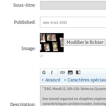
d'écoute
Sous-titre:
service
social
Published:
safesa
mer. 6 oct. 2021
tutorat
Image:
Avancé
Caractères spécia
Description: