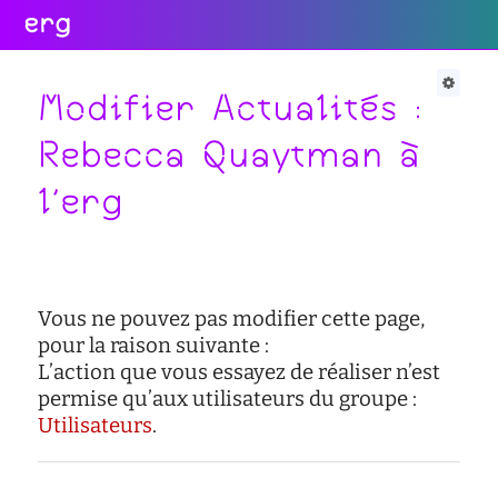
erg
Infos
Soutien
Web
Retour
Retour
Retour
Modifier Actualités :
Rechercher
Rebecca Quaytman à
Infos
Soutien
Web
l'erg
pratiques
conseil
portail
collectives
des
des
étudiant·e·s
étudiant·e·s
informations
administratives
aide
services
à
numériques
équipes
Vous ne pouvez pas modifier cette page,
la
réseaux
réussite
pour la raison suivante :
international
L’action que vous essayez de réaliser n’est
sites
enseignement
actualités
permise qu’aux utilisateurs du groupe :
satellites
inclusif
Utilisateurs
.
contact
accessibilité
cellule