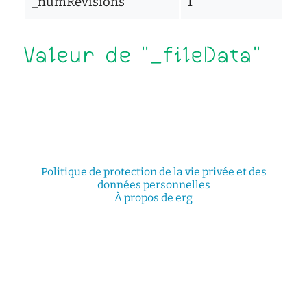
_numRevisions
1
d'écoute
service
social
Valeur de "_fileData"
safesa
tutorat
Politique de protection de la vie privée et des
données personnelles
À propos de erg