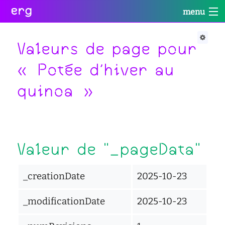
erg
menu
Infos
Soutien
Web
Retour
Retour
Retour
Valeurs de page pour
Rechercher
« Potée d'hiver au
Infos
Soutien
Web
Retour
quinoa »
pratiques
conseil
portail
collectives
des
des
étudiant·e·s
étudiant·e·s
informations
Se
administratives
aide
services
connecter
à
numériques
équipes
Valeur de "_pageData"
la
réseaux
réussite
international
sites
enseignement
_creationDate
2025-10-23
actualités
satellites
inclusif
contact
accessibilité
_modificationDate
2025-10-23
cellule