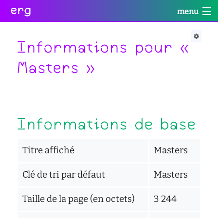
erg
menu
Infos
Soutien
Web
Retour
Retour
Retour
Informations pour «
Rechercher
Masters »
Infos
Soutien
Web
Retour
pratiques
conseil
portail
collectives
des
des
étudiant·e·s
étudiant·e·s
informations
Informations de base
Se
administratives
aide
services
connecter
à
numériques
équipes
la
réseaux
réussite
Titre affiché
Masters
international
sites
enseignement
actualités
Clé de tri par défaut
Masters
satellites
inclusif
contact
accessibilité
Taille de la page (en octets)
3 244
cellule