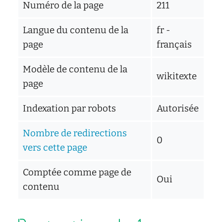
d'écoute
Numéro de la page
211
service
social
Langue du contenu de la
fr -
page
français
safesa
tutorat
Modèle de contenu de la
wikitexte
page
Indexation par robots
Autorisée
Nombre de redirections
0
vers cette page
Comptée comme page de
Oui
contenu