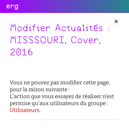
erg
Infos
Soutien
Web
Retour
Retour
Retour
Modifier Actualités :
Rechercher
MISSSOURI, Cover,
Infos
Soutien
Web
2016
pratiques
conseil
portail
collectives
des
des
étudiant·e·s
étudiant·e·s
informations
administratives
aide
services
à
numériques
équipes
Vous ne pouvez pas modifier cette page,
la
réseaux
réussite
pour la raison suivante :
international
L’action que vous essayez de réaliser n’est
sites
enseignement
actualités
permise qu’aux utilisateurs du groupe :
satellites
inclusif
Utilisateurs
.
contact
accessibilité
cellule