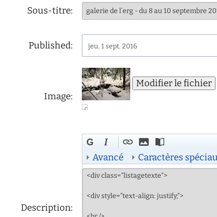
d'écoute
Sous-titre:
service
social
Published:
safesa
jeu. 1 sept. 2016
tutorat
Image:
Avancé
Caractères spécia
Description: