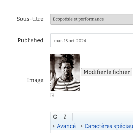
d'écoute
service
social
Sous-titre:
safesa
tutorat
Published:
mar. 15 oct. 2024
Image:
Avancé
Caractères spécia