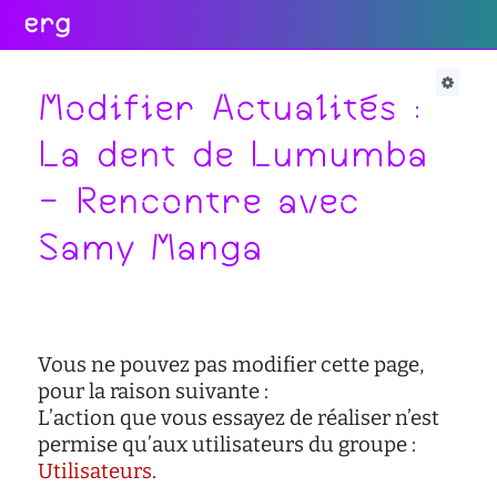
erg
Infos
Soutien
Web
Retour
Retour
Retour
Modifier Actualités :
Rechercher
La dent de Lumumba
Infos
Soutien
Web
- Rencontre avec
pratiques
conseil
portail
collectives
des
des
Samy Manga
étudiant·e·s
étudiant·e·s
informations
administratives
aide
services
à
numériques
équipes
la
réseaux
réussite
international
Vous ne pouvez pas modifier cette page,
sites
enseignement
pour la raison suivante :
actualités
satellites
inclusif
L’action que vous essayez de réaliser n’est
contact
accessibilité
permise qu’aux utilisateurs du groupe :
Utilisateurs
.
cellule