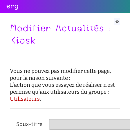
erg
Infos
Soutien
Web
Retour
Retour
Retour
Modifier Actualités :
Rechercher
Kiosk
Infos
Soutien
Web
pratiques
conseil
portail
collectives
des
des
étudiant·e·s
étudiant·e·s
informations
Vous ne pouvez pas modifier cette page,
administratives
aide
services
à
numériques
pour la raison suivante :
équipes
la
L’action que vous essayez de réaliser n’est
réseaux
réussite
permise qu’aux utilisateurs du groupe :
international
sites
Utilisateurs
.
enseignement
actualités
satellites
inclusif
contact
accessibilité
Sous-titre:
cellule