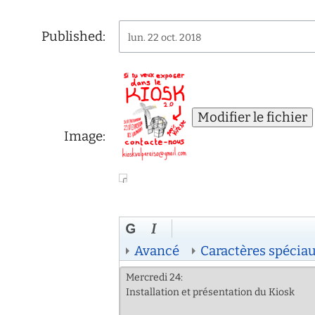
d'écoute
service
Published:
lun. 22 oct. 2018
social
safesa
tutorat
Image:
Avancé
Caractères spécia