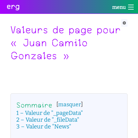
erg
menu
Infos
Soutien
Web
Retour
Retour
Retour
Valeurs de page pour
Rechercher
« Juan Camilo
Infos
Soutien
Web
Retour
Gonzales »
pratiques
conseil
portail
collectives
des
des
étudiant·e·s
étudiant·e·s
informations
Se
administratives
aide
services
connecter
à
numériques
équipes
la
réseaux
réussite
international
Sommaire
sites
[
masquer
]
enseignement
actualités
satellites
inclusif
1
Valeur de "_pageData"
2
Valeur de "_fileData"
contact
accessibilité
3
Valeur de "News"
cellule