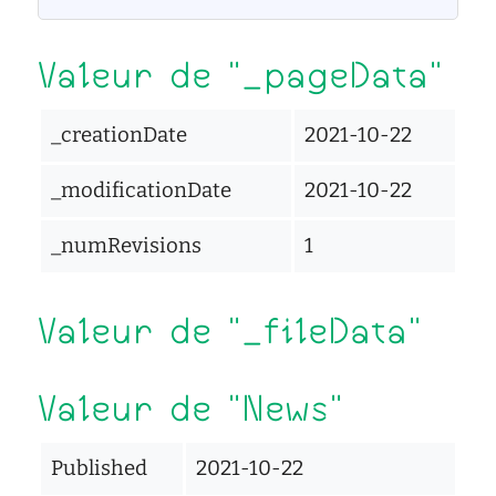
d'écoute
service
Valeur de "_pageData"
social
safesa
_creationDate
2021-10-22
tutorat
_modificationDate
2021-10-22
_numRevisions
1
Valeur de "_fileData"
Valeur de "News"
Published
2021-10-22