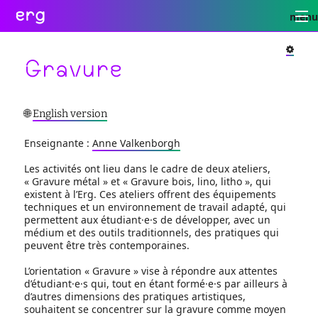
erg
menu
Infos
Soutien
Web
Retour
Retour
Retour
Gravure
Rechercher
Infos
Soutien
Web
pratiques
conseil
portail
Retou
collectives
des
des
🌐
English version
étudiant·e·s
étudiant·e·s
informations
administratives
aide
services
Se
Enseignante :
Anne Valkenborgh
à
numériques
équipes
connecte
la
réseaux
international
Les activités ont lieu dans le cadre de deux ateliers,
réussite
sites
actualités
« Gravure métal » et « Gravure bois, lino, litho », qui
enseignement
satellites
contact
existent à l’Erg. Ces ateliers offrent des équipements
inclusif
techniques et un environnement de travail adapté, qui
accessibilité
permettent aux étudiant·e·s de développer, avec un
cellule
médium et des outils traditionnels, des pratiques qui
d'écoute
peuvent être très contemporaines.
service
social
L’orientation « Gravure » vise à répondre aux attentes
safesa
d’étudiant·e·s qui, tout en étant formé·e·s par ailleurs à
d’autres dimensions des pratiques artistiques,
tutorat
souhaitent se concentrer sur la gravure comme moyen