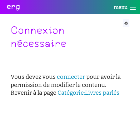
erg
menu
Infos
Soutien
Web
Retour
Retour
Retour
Connexion
Rechercher
nécessaire
Infos
Soutien
Web
Retour
pratiques
conseil
portail
collectives
des
des
étudiant·e·s
étudiant·e·s
informations
Vous devez vous
connecter
pour avoir la
Se
administratives
aide
services
connecter
à
numériques
permission de modifier le contenu.
équipes
la
Revenir à la page
Catégorie:Livres parlés
.
réseaux
réussite
international
sites
enseignement
actualités
satellites
inclusif
contact
accessibilité
cellule