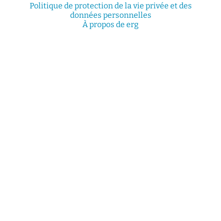
d'écoute
Politique de protection de la vie privée et des
données personnelles
service
À propos de erg
social
safesa
tutorat