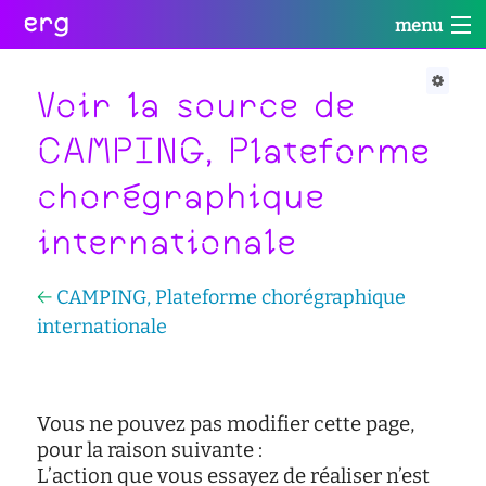
erg
menu
Infos
Soutien
Web
Retour
Retour
Retour
Voir la source de
Rechercher
CAMPING, Plateforme
Infos
Soutien
Web
Retour
chorégraphique
pratiques
conseil
portail
collectives
des
des
internationale
étudiant·e·s
étudiant·e·s
informations
Se
administratives
aide
services
connecter
à
numériques
←
CAMPING, Plateforme chorégraphique
équipes
la
internationale
réseaux
réussite
international
sites
enseignement
actualités
satellites
inclusif
Vous ne pouvez pas modifier cette page,
contact
accessibilité
pour la raison suivante :
cellule
L’action que vous essayez de réaliser n’est