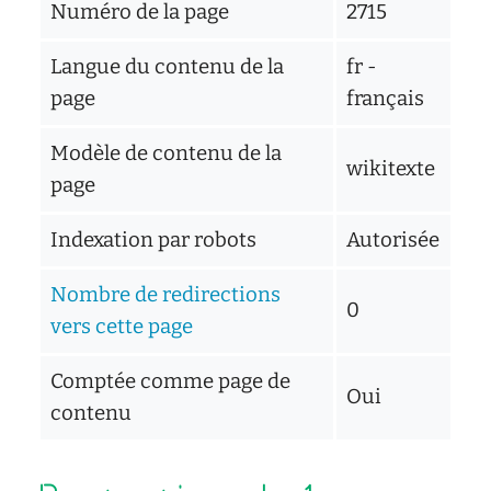
d'écoute
Numéro de la page
2715
service
social
Langue du contenu de la
fr -
page
français
safesa
tutorat
Modèle de contenu de la
wikitexte
page
Indexation par robots
Autorisée
Nombre de redirections
0
vers cette page
Comptée comme page de
Oui
contenu