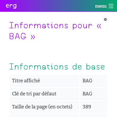
erg
menu
Infos
Soutien
Web
Retour
Retour
Retour
Informations pour «
Rechercher
BAG »
Infos
Soutien
Web
Retour
pratiques
conseil
portail
collectives
des
des
étudiant·e·s
étudiant·e·s
informations
Informations de base
Se
administratives
aide
services
connecter
à
numériques
équipes
la
réseaux
réussite
Titre affiché
BAG
international
sites
enseignement
actualités
Clé de tri par défaut
BAG
satellites
inclusif
contact
accessibilité
Taille de la page (en octets)
389
cellule